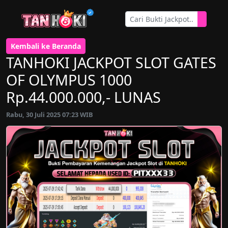
Kembali ke Beranda
TANHOKI JACKPOT SLOT GATES
OF OLYMPUS 1000
Rp.44.000.000,- LUNAS
Rabu, 30 Juli 2025 07:23 WIB