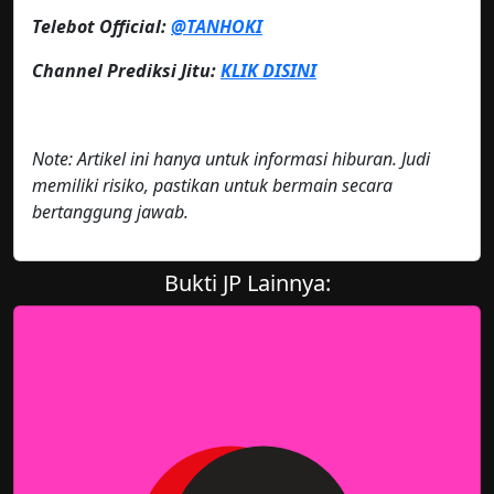
Telebot Official
:
@TANHOKI
Channel Prediksi Jitu:
KLIK DISINI
Note: Artikel ini hanya untuk informasi hiburan. Judi
memiliki risiko, pastikan untuk bermain secara
bertanggung jawab.
Bukti JP Lainnya: