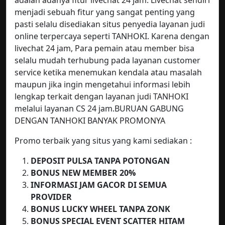
menjadi sebuah fitur yang sangat penting yang
pasti selalu disediakan situs penyedia layanan judi
online terpercaya seperti TANHOKI. Karena dengan
livechat 24 jam, Para pemain atau member bisa
selalu mudah terhubung pada layanan customer
service ketika menemukan kendala atau masalah
maupun jika ingin mengetahui informasi lebih
lengkap terkait dengan layanan judi TANHOKI
melalui layanan CS 24 jam.
BURUAN GABUNG
DENGAN
TANHOKI
BANYAK PROMONYA
Promo terbaik yang situs yang kami sediakan :
DEPOSIT PULSA TANPA POTONGAN
BONUS NEW MEMBER 20%
INFORMASI JAM GACOR DI SEMUA
PROVIDER
BONUS LUCKY WHEEL TANPA ZONK
BONUS SPECIAL EVENT SCATTER HITAM