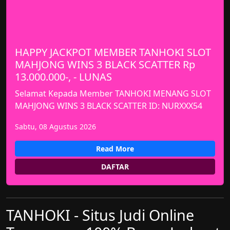
HAPPY JACKPOT MEMBER TANHOKI SLOT
MAHJONG WINS 3 BLACK SCATTER Rp
13.000.000-, - LUNAS
Selamat Kepada Member TANHOKI MENANG SLOT
MAHJONG WINS 3 BLACK SCATTER ID: NURXXX54
Sabtu, 08 Agustus 2026
Read More
DAFTAR
TANHOKI - Situs Judi Online