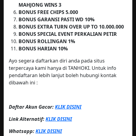
MAHJONG WINS 3
BONUS FREE CHIPS 5.000
BONUS GARANSI PASTI WD 10%
BONUS EXTRA TURN OVER UP TO 10.000.000
BONUS SPECIAL EVENT PERKALIAN PETIR
BONUS ROLLINGAN 1%
BONUS HARIAN 10%
Ayo segera daftarkan diri anda pada situs
terpercaya kami hanya di TANHOKI. Untuk info
pendaftaran lebih lanjut boleh hubungi kontak
dibawah ini :
Daftar Akun Gacor:
KLIK DISINI
Link Alternatif:
KLIK DISINI
Whatsapp:
KLIK DISINI