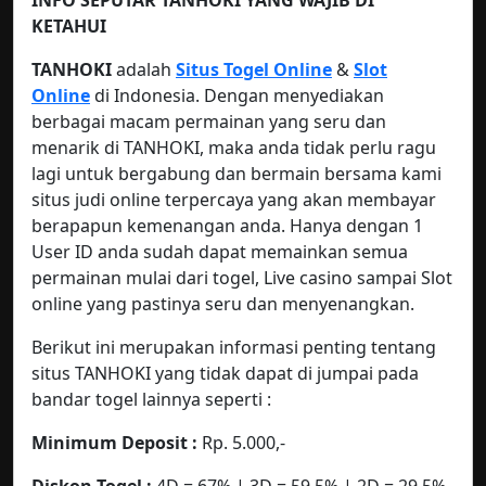
INFO SEPUTAR TANHOKI YANG WAJIB DI
KETAHUI
TANHOKI
adalah
Situs Togel Online
&
Slot
Online
di Indonesia. Dengan menyediakan
berbagai macam permainan yang seru dan
menarik di TANHOKI, maka anda tidak perlu ragu
lagi untuk bergabung dan bermain bersama kami
situs judi online terpercaya yang akan membayar
berapapun kemenangan anda. Hanya dengan 1
User ID anda sudah dapat memainkan semua
permainan mulai dari togel, Live casino sampai Slot
online yang pastinya seru dan menyenangkan.
Berikut ini merupakan informasi penting tentang
situs TANHOKI yang tidak dapat di jumpai pada
bandar togel lainnya seperti :
Minimum Deposit :
Rp. 5.000,-