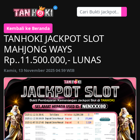
Kembali ke Beranda
TANHOKI JACKPOT SLOT
MAHJONG WAYS
Rp..11.500.000,- LUNAS
Kamis, 13 November 2025 04:59 WIB