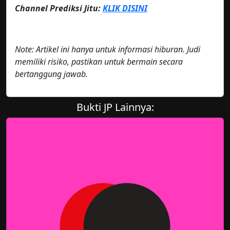
Channel Prediksi Jitu:
KLIK DISINI
Note: Artikel ini hanya untuk informasi hiburan. Judi
memiliki risiko, pastikan untuk bermain secara
bertanggung jawab.
Bukti JP Lainnya: