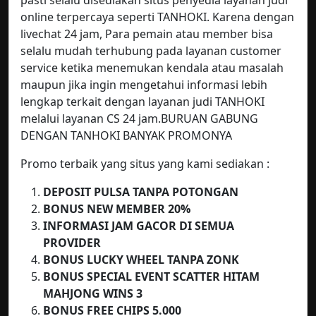
pasti selalu disediakan situs penyedia layanan judi
online terpercaya seperti TANHOKI. Karena dengan
livechat 24 jam, Para pemain atau member bisa
selalu mudah terhubung pada layanan customer
service ketika menemukan kendala atau masalah
maupun jika ingin mengetahui informasi lebih
lengkap terkait dengan layanan judi TANHOKI
melalui layanan CS 24 jam.
BURUAN GABUNG
DENGAN
TANHOKI
BANYAK PROMONYA
Promo terbaik yang situs yang kami sediakan :
DEPOSIT PULSA TANPA POTONGAN
BONUS NEW MEMBER 20%
INFORMASI JAM GACOR DI SEMUA
PROVIDER
BONUS LUCKY WHEEL TANPA ZONK
BONUS SPECIAL EVENT SCATTER HITAM
MAHJONG WINS 3
BONUS FREE CHIPS 5.000