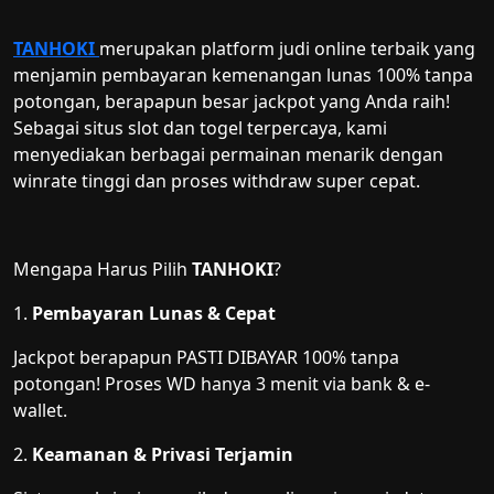
TANHOKI
merupakan platform judi online terbaik yang
menjamin pembayaran kemenangan lunas 100% tanpa
potongan, berapapun besar jackpot yang Anda raih!
Sebagai situs slot dan togel terpercaya, kami
menyediakan berbagai permainan menarik dengan
winrate tinggi dan proses withdraw super cepat.
Mengapa Harus Pilih
TANHOKI
?
1.
Pembayaran Lunas & Cepat
Jackpot berapapun PASTI DIBAYAR 100% tanpa
potongan! Proses WD hanya 3 menit via bank & e-
wallet.
2.
Keamanan & Privasi Terjamin