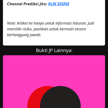
Channel Prediksi Jitu:
KLIK DISINI
Note: Artikel ini hanya untuk informasi hiburan. Judi
memiliki risiko, pastikan untuk bermain secara
bertanggung jawab.
Bukti JP Lainnya: