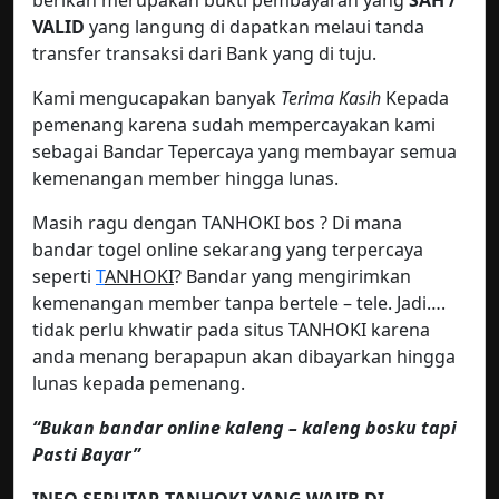
VALID
yang langung di dapatkan melaui tanda
transfer transaksi dari Bank yang di tuju.
Kami mengucapakan banyak
Terima Kasih
Kepada
pemenang karena sudah mempercayakan kami
sebagai Bandar Tepercaya yang membayar semua
kemenangan member hingga lunas.
Masih ragu dengan TANHOKI bos ? Di mana
bandar togel online sekarang yang terpercaya
seperti
T
ANHOKI
? Bandar yang mengirimkan
kemenangan member tanpa bertele – tele. Jadi….
tidak perlu khwatir pada situs TANHOKI karena
anda menang berapapun akan dibayarkan hingga
lunas kepada pemenang.
“Bukan bandar online kaleng – kaleng bosku tapi
Pasti Bayar”
INFO SEPUTAR TANHOKI YANG WAJIB DI