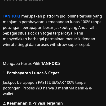
TANHOKI
merupakan platform judi online terbaik yang
menjamin pembayaran kemenangan lunas 100% tanpa
potongan, berapapun besar jackpot yang Anda raih!
Sebagai situs slot dan togel terpercaya, kami
menyediakan berbagai permainan menarik dengan
winrate tinggi dan proses withdraw super cepat.
Mengapa Harus Pilih
TANHOKI
?
1.
Pembayaran Lunas & Cepat
Jackpot berapapun PASTI DIBAYAR 100% tanpa
potongan! Proses WD hanya 3 menit via bank & e-
wallet.
2.
Keamanan & Privasi Terjamin