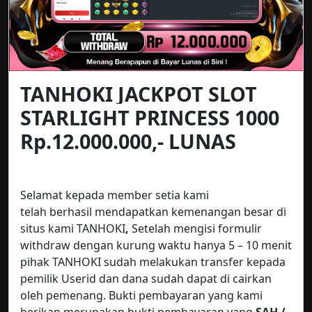
TANHOKI JACKPOT SLOT
STARLIGHT PRINCESS 1000
Rp.12.000.000,-
LUNAS
Selamat kepada member setia kami
telah
berhasil
mendapatkan kemenangan besar di
situs kami TANHOKI
,
Setelah mengisi formulir
withdraw dengan kurung waktu hanya 5 – 10 menit
pihak TANHOKI sudah melakukan transfer kepada
pemilik Userid dan dana sudah dapat di cairkan
oleh pemenang.
Bukti pembayaran yang kami
berikan merupakan bukti pembayaran yang
SAH /