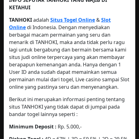
KETAHUI
TANHOKI
adalah
Situs Togel Online
&
Slot
Online
di Indonesia. Dengan menyediakan
berbagai macam permainan yang seru dan
menarik di TANHOKI, maka anda tidak perlu ragu
lagi untuk bergabung dan bermain bersama kami
situs judi online terpercaya yang akan membayar
berapapun kemenangan anda. Hanya dengan 1
User ID anda sudah dapat memainkan semua
permainan mulai dari togel, Live casino sampai Slot
online yang pastinya seru dan menyenangkan.
Berikut ini merupakan informasi penting tentang
situs TANHOKI yang tidak dapat di jumpai pada
bandar togel lainnya seperti :
Minimum Deposit :
Rp. 5.000,-
Diskon Togel :
4D = 67% | 3D = 59.5% | 2D = 29.5%