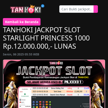
Kembali ke Beranda
TANHOKI JACKPOT SLOT
STARLIGHT PRINCESS 1000
Rp.12.000.000,- LUNAS
Senin, 06 2025 05:55 WIB