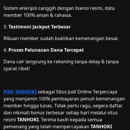
Sistem enkripsi canggih dengan lisensi resmi, data
member 100% aman & rahasia.
3.
Testimoni Jackpot Terbesar
Ribuan member sudah buktikan kemenangan besar.
4.
Proses Pelunasan Dana Tercepat
Dana cair langsung ke rekening tanpa delay & tanpa
syarat ribet!
Pilih TANHOKI
sebagai Situs Judi Online Terpercaya
yang menjamin 100% pembayaran penuh kemenangan
member hingga lunas. Tidak perlu ragu, segera daftar
dan nikmati bonus terbesar setiap hari melalui situs
resmi
TANHOKI
. Terima kasih kepada semua
pemenang yang telah mempercayakan
TANHOKI