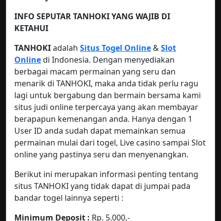
INFO SEPUTAR TANHOKI YANG WAJIB DI
KETAHUI
TANHOKI
adalah
Situs Togel Online
&
Slot
Online
di Indonesia. Dengan menyediakan
berbagai macam permainan yang seru dan
menarik di TANHOKI, maka anda tidak perlu ragu
lagi untuk bergabung dan bermain bersama kami
situs judi online terpercaya yang akan membayar
berapapun kemenangan anda. Hanya dengan 1
User ID anda sudah dapat memainkan semua
permainan mulai dari togel, Live casino sampai Slot
online yang pastinya seru dan menyenangkan.
Berikut ini merupakan informasi penting tentang
situs TANHOKI yang tidak dapat di jumpai pada
bandar togel lainnya seperti :
Minimum Deposit :
Rp. 5.000,-