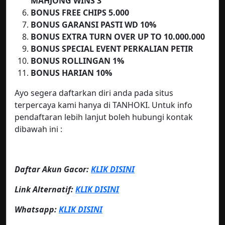
MAHJONG WINS 3
BONUS FREE CHIPS 5.000
BONUS GARANSI PASTI WD 10%
BONUS EXTRA TURN OVER UP TO 10.000.000
BONUS SPECIAL EVENT PERKALIAN PETIR
BONUS ROLLINGAN 1%
BONUS HARIAN 10%
Ayo segera daftarkan diri anda pada situs
terpercaya kami hanya di TANHOKI. Untuk info
pendaftaran lebih lanjut boleh hubungi kontak
dibawah ini :
Daftar Akun Gacor:
KLIK DISINI
Link Alternatif:
KLIK DISINI
Whatsapp:
KLIK DISINI