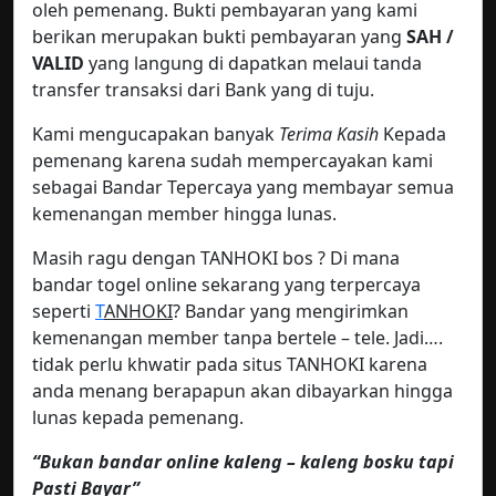
oleh pemenang.
Bukti pembayaran yang kami
berikan merupakan bukti pembayaran yang
SAH /
VALID
yang langung di dapatkan melaui tanda
transfer transaksi dari Bank yang di tuju.
Kami mengucapakan banyak
Terima Kasih
Kepada
pemenang karena sudah mempercayakan kami
sebagai Bandar Tepercaya yang membayar semua
kemenangan member hingga lunas.
Masih ragu dengan TANHOKI bos ? Di mana
bandar togel online sekarang yang terpercaya
seperti
T
ANHOKI
? Bandar yang mengirimkan
kemenangan member tanpa bertele – tele. Jadi….
tidak perlu khwatir pada situs TANHOKI karena
anda menang berapapun akan dibayarkan hingga
lunas kepada pemenang.
“Bukan bandar online kaleng – kaleng bosku tapi
Pasti Bayar”